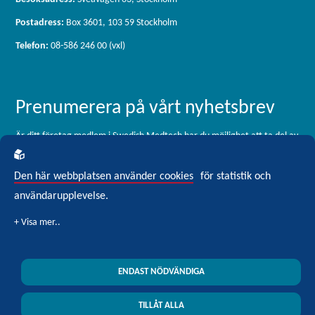
Postadress:
Box 3601, 103 59 Stockholm
Telefon:
08-586 246 00 (vxl)
Prenumerera på vårt nyhetsbrev
Är ditt företag medlem i Swedish Medtech har du möjlighet att ta del av
vårt medlemsbrev, som skickas ut 11 gånger per år. För dig som är
intresserad av branschen men inte är medlem är du välkommen att
Den här webbplatsen använder cookies
för statistik och
registrera dig för vårt externa nyhetsbrev Blickfång Medtech.
användarupplevelse.
Klicka här för att prenumerera
ENDAST NÖDVÄNDIGA
Swedish Medtech © 2026 All rights reserved
| Integritetspolicy
| Cookiepolicy
TILLÅT ALLA