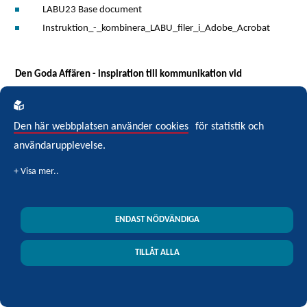
LABU23 Base document
Instruktion_-_kombinera_LABU_filer_i_Adobe_Acrobat
Den Goda Affären - inspiration till kommunikation vid
upphandling
Den här webbplatsen använder cookies
för statistik och
Den Goda Affären - inspiration till kommunikation vid
användarupplevelse.
upphandling (uppdaterad juni 2021)
Remissvar gällande utkast till lagrådsremiss Fi2020/05179, En
effektivare överprövning av offentliga upphandlingar (2021-03-
ENDAST NÖDVÄNDIGA
25)
TILLÅT ALLA
Dokument för nedladdning