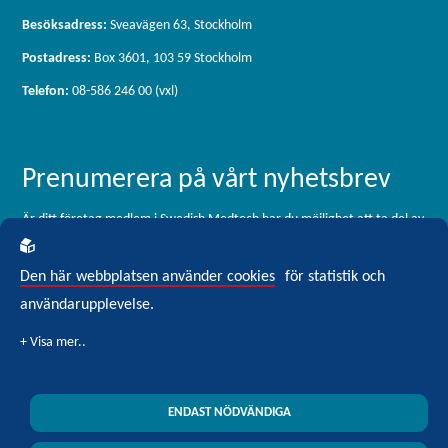
Besöksadress:
Sveavägen 63, Stockholm
Postadress:
Box 3601, 103 59 Stockholm
Telefon:
08-586 246 00 (vxl)
Prenumerera på vårt nyhetsbrev
Är ditt företag medlem i Swedish Medtech har du möjlighet att ta del av
vårt medlemsbrev, som skickas ut 11 gånger per år. För dig som är
intresserad av branschen men inte är medlem är du välkommen att
Den här webbplatsen använder cookies
för statistik och
registrera dig för vårt externa nyhetsbrev Blickfång Medtech.
användarupplevelse.
Klicka här för att prenumerera
ENDAST NÖDVÄNDIGA