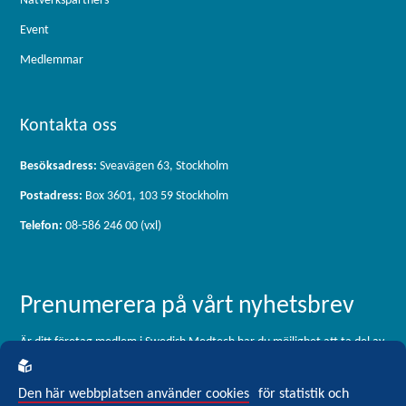
Nätverkspartners
Event
Medlemmar
Kontakta oss
Besöksadress:
Sveavägen 63, Stockholm
Postadress:
Box 3601, 103 59 Stockholm
Telefon:
08-586 246 00 (vxl)
Prenumerera på vårt nyhetsbrev
Är ditt företag medlem i Swedish Medtech har du möjlighet att ta del av
vårt medlemsbrev, som skickas ut 11 gånger per år. För dig som är
intresserad av branschen men inte är medlem är du välkommen att
Den här webbplatsen använder cookies
för statistik och