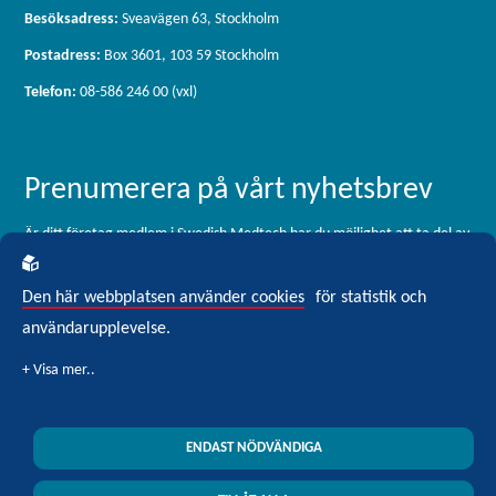
Besöksadress:
Sveavägen 63, Stockholm
Postadress:
Box 3601, 103 59 Stockholm
Telefon:
08-586 246 00 (vxl)
Prenumerera på vårt nyhetsbrev
Är ditt företag medlem i Swedish Medtech har du möjlighet att ta del av
vårt medlemsbrev, som skickas ut 11 gånger per år. För dig som är
intresserad av branschen men inte är medlem är du välkommen att
Den här webbplatsen använder cookies
för statistik och
registrera dig för vårt externa nyhetsbrev Blickfång Medtech.
användarupplevelse.
Klicka här för att prenumerera
ENDAST NÖDVÄNDIGA