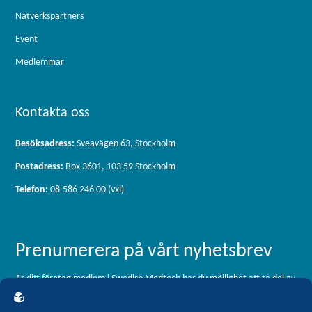
Nätverkspartners
Event
Medlemmar
Kontakta oss
Besöksadress:
Sveavägen 63, Stockholm
Postadress:
Box 3601, 103 59 Stockholm
Telefon:
08-586 246 00 (vxl)
Prenumerera på vårt nyhetsbrev
Är ditt företag medlem i Swedish Medtech har du möjlighet att ta del av
vårt medlemsbrev, som skickas ut 11 gånger per år. För dig som är