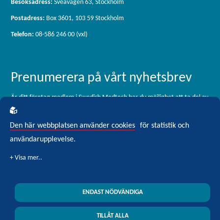
Besöksadress:
Sveavägen 63, Stockholm
Postadress:
Box 3601, 103 59 Stockholm
Telefon:
08-586 246 00 (vxl)
Prenumerera på vårt nyhetsbrev
Är ditt företag medlem i Swedish Medtech har du möjlighet att ta del av
vårt medlemsbrev, som skickas ut 11 gånger per år. För dig som är
intresserad av branschen men inte är medlem är du välkommen att
Den här webbplatsen använder cookies
för statistik och
registrera dig för vårt externa nyhetsbrev Blickfång Medtech.
användarupplevelse.
Klicka här för att prenumerera
ENDAST NÖDVÄNDIGA
Swedish Medtech © 2026 All rights reserved
| Integritetspolicy
| Cookiepolicy
TILLÅT ALLA