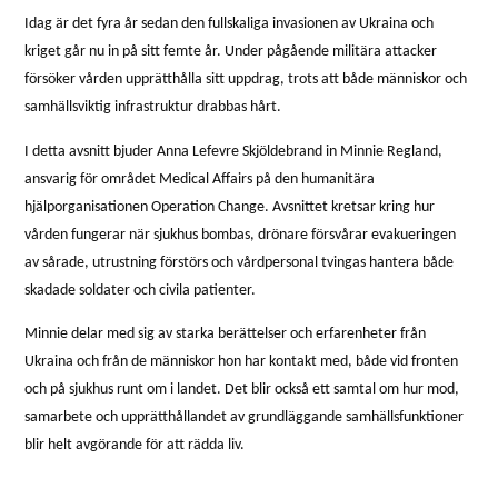
Idag är det fyra år sedan den fullskaliga invasionen av Ukraina och
kriget går nu in på sitt femte år. Under pågående militära attacker
försöker vården upprätthålla sitt uppdrag, trots att både människor och
samhällsviktig infrastruktur drabbas hårt.
I detta avsnitt bjuder Anna Lefevre Skjöldebrand in Minnie Regland,
ansvarig för området Medical Affairs på den humanitära
hjälporganisationen Operation Change. Avsnittet kretsar kring hur
vården fungerar när sjukhus bombas, drönare försvårar evakueringen
av sårade, utrustning förstörs och vårdpersonal tvingas hantera både
skadade soldater och civila patienter.
Minnie delar med sig av starka berättelser och erfarenheter från
Ukraina och från de människor hon har kontakt med, både vid fronten
och på sjukhus runt om i landet. Det blir också ett samtal om hur mod,
samarbete och upprätthållandet av grundläggande samhällsfunktioner
blir helt avgörande för att rädda liv.