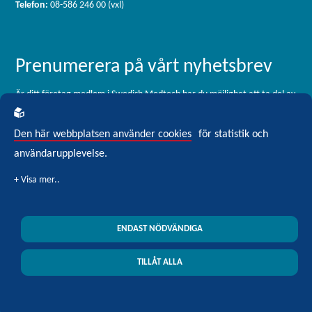
Telefon:
08-586 246 00 (vxl)
Prenumerera på vårt nyhetsbrev
Är ditt företag medlem i Swedish Medtech har du möjlighet att ta del av
vårt medlemsbrev, som skickas ut 11 gånger per år. För dig som är
intresserad av branschen men inte är medlem är du välkommen att
Den här webbplatsen använder cookies
för statistik och
registrera dig för vårt externa nyhetsbrev Blickfång Medtech.
användarupplevelse.
Klicka här för att prenumerera
ENDAST NÖDVÄNDIGA
Swedish Medtech © 2026 All rights reserved
| Integritetspolicy
| Cookiepolicy
TILLÅT ALLA
Design by
Sphinxly
|
Easyweb CMS